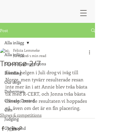
Post
Alla inlägg
Felicia Lemmeke
Alla inlägg
Jul 2, 2016
1 min read
Tromsø 2/7
Shows & competitions
Första helgen i Juli drog vi iväg till 
Breeding
Norge, men tyvärr resulterade resan 
Our dogs
inte mer än i att Annie blev tvåa bästa 
Doberman
tik med R-CERT, och Jonna tvåa bästa 
Chinese Crested
tikvalp. Inte de resultaten vi hoppades 
på, även om det är en fin placering.
Cats
Shows & competitions
Judging
Greyhound